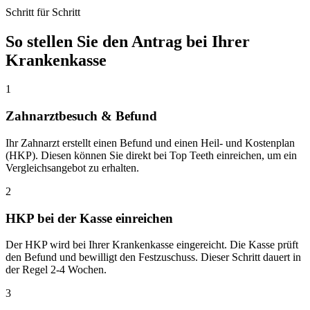
Schritt für Schritt
So stellen Sie den Antrag bei Ihrer
Krankenkasse
1
Zahnarztbesuch & Befund
Ihr Zahnarzt erstellt einen Befund und einen Heil- und Kostenplan
(HKP). Diesen können Sie direkt bei Top Teeth einreichen, um ein
Vergleichsangebot zu erhalten.
2
HKP bei der Kasse einreichen
Der HKP wird bei Ihrer Krankenkasse eingereicht. Die Kasse prüft
den Befund und bewilligt den Festzuschuss. Dieser Schritt dauert in
der Regel 2-4 Wochen.
3