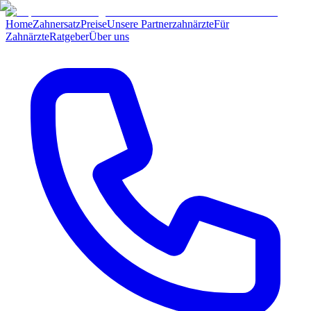
Home
Zahnersatz
Preise
Unsere Partnerzahnärzte
Für
Zahnärzte
Ratgeber
Über uns