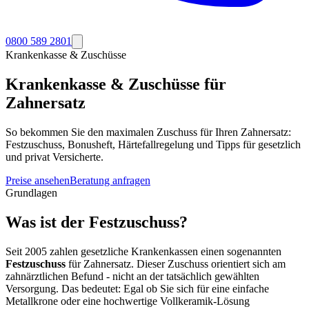
0800 589 2801
Krankenkasse & Zuschüsse
Krankenkasse & Zuschüsse für
Zahnersatz
So bekommen Sie den maximalen Zuschuss für Ihren Zahnersatz:
Festzuschuss, Bonusheft, Härtefallregelung und Tipps für gesetzlich
und privat Versicherte.
Preise ansehen
Beratung anfragen
Grundlagen
Was ist der Festzuschuss?
Seit 2005 zahlen gesetzliche Krankenkassen einen sogenannten
Festzuschuss
für Zahnersatz. Dieser Zuschuss orientiert sich am
zahnärztlichen Befund - nicht an der tatsächlich gewählten
Versorgung. Das bedeutet: Egal ob Sie sich für eine einfache
Metallkrone oder eine hochwertige Vollkeramik-Lösung