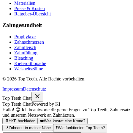
Materialien
Preise & Kosten
Ratgeber-Übersicht
Zahngesundheit
Prophylaxe
Zahnschmerzen
Zahnfleisch
Zahnfüllung
Bleaching
Kieferorthopädie
Weisheitszähne
©
2026
Top Teeth. Alle Rechte vorbehalten.
Impressum
Datenschutz
Top Teeth Chat
Top Teeth Chat
Powered by KI
Hallo! 😊 Ich beantworte dir gerne Fragen zu Top Teeth, Zahnersatz
und unserem Netzwerk an Zahnärzten.
📄
HKP hochladen
👑
Was kostet eine Krone?
📍
Zahnarzt in meiner Nähe
❓
Wie funktioniert Top Teeth?