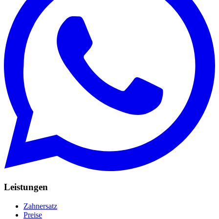
Leistungen
Zahnersatz
Preise