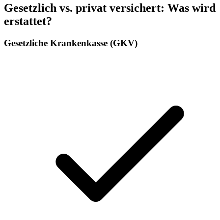
Gesetzlich vs. privat versichert: Was wird
erstattet?
Gesetzliche Krankenkasse (GKV)