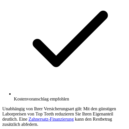
Kostenvoranschlag empfohlen
Unabhängig von Ihrer Versicherungsart gilt: Mit den günstigen
Laborpreisen von Top Teeth reduzieren Sie Ihren Eigenanteil
deutlich. Eine
Zahnersatz-Finanzierung
kann den Restbetrag
zusätzlich abfedern.