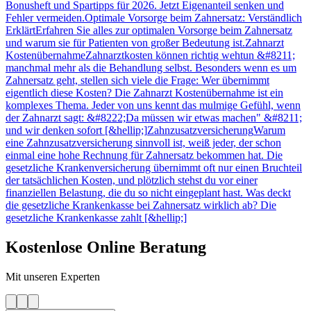
Bonusheft und Spartipps für 2026. Jetzt Eigenanteil senken und
Fehler vermeiden.
Optimale Vorsorge beim Zahnersatz: Verständlich
Erklärt
Erfahren Sie alles zur optimalen Vorsorge beim Zahnersatz
und warum sie für Patienten von großer Bedeutung ist.
Zahnarzt
Kostenübernahme
Zahnarztkosten können richtig wehtun &#8211;
manchmal mehr als die Behandlung selbst. Besonders wenn es um
Zahnersatz geht, stellen sich viele die Frage: Wer übernimmt
eigentlich diese Kosten? Die Zahnarzt Kostenübernahme ist ein
komplexes Thema. Jeder von uns kennt das mulmige Gefühl, wenn
der Zahnarzt sagt: &#8222;Da müssen wir etwas machen" &#8211;
und wir denken sofort [&hellip;]
Zahnzusatzversicherung
Warum
eine Zahnzusatzversicherung sinnvoll ist, weiß jeder, der schon
einmal eine hohe Rechnung für Zahnersatz bekommen hat. Die
gesetzliche Krankenversicherung übernimmt oft nur einen Bruchteil
der tatsächlichen Kosten, und plötzlich stehst du vor einer
finanziellen Belastung, die du so nicht eingeplant hast. Was deckt
die gesetzliche Krankenkasse bei Zahnersatz wirklich ab? Die
gesetzliche Krankenkasse zahlt [&hellip;]
Kostenlose Online Beratung
Mit unseren Experten