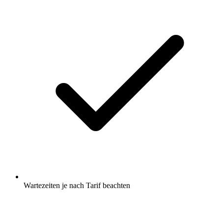
Wartezeiten je nach Tarif beachten