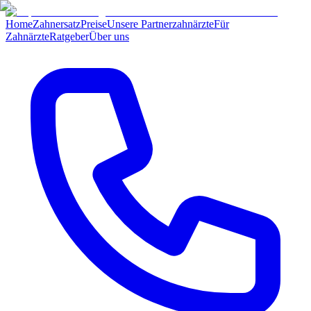
Home
Zahnersatz
Preise
Unsere Partnerzahnärzte
Für
Zahnärzte
Ratgeber
Über uns