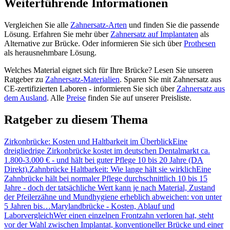
Weiterführende Informationen
Vergleichen Sie alle
Zahnersatz-Arten
und finden Sie die passende
Lösung. Erfahren Sie mehr über
Zahnersatz auf Implantaten
als
Alternative zur Brücke. Oder informieren Sie sich über
Prothesen
als herausnehmbare Lösung.
Welches Material eignet sich für Ihre Brücke? Lesen Sie unseren
Ratgeber zu
Zahnersatz-Materialien
. Sparen Sie mit Zahnersatz aus
CE-zertifizierten Laboren - informieren Sie sich über
Zahnersatz aus
dem Ausland
. Alle
Preise
finden Sie auf unserer Preisliste.
Ratgeber zu diesem Thema
Zirkonbrücke: Kosten und Haltbarkeit im Überblick
Eine
dreigliedrige Zirkonbrücke kostet im deutschen Dentalmarkt ca.
1.800-3.000 € - und hält bei guter Pflege 10 bis 20 Jahre (DA
Direkt).
Zahnbrücke Haltbarkeit: Wie lange hält sie wirklich
Eine
Zahnbrücke hält bei normaler Pflege durchschnittlich 10 bis 15
Jahre - doch der tatsächliche Wert kann je nach Material, Zustand
der Pfeilerzähne und Mundhygiene erheblich abweichen: von unter
5 Jahren bis…
Marylandbrücke - Kosten, Ablauf und
Laborvergleich
Wer einen einzelnen Frontzahn verloren hat, steht
vor der Wahl zwischen Implantat, konventioneller Brücke und einer