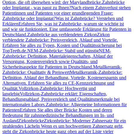
Option, die oft übersehen wird: der Marylandbrücke.
Zahnbrücke
oder Implantat - was passt zu Ihnen?
Nach einem Zahnverlust stehen
Patientinnen und Patienten vor einer grundlegenden Frage:
Zahnbrücke oder Implantat?
Was ist Zahnbrücke? Verstehen und
Erklären
Erfahren Sie, was ist Zahnbrücke, warum sie wichtig ist
und wie sie funktioniert. Eine umfassende Erklärung für Patienten in
Deutschland.
Zahnbrücke aus verblendeten Zirkon
Zirkon
verblendete Zahnbrücke: Preisvergleich, Ablauf und Vorteile.
Erfahren Sie alles zu Typen, Kosten und Qualitätssicherung bei
TopTeeth.de.
NEM-Zahnbrücke: Stabil und günstig
NEM-
Zahnbrücke: Definition, Materialeigenschaften, Ablauf der
Versorgung, Kostenvergleich sowie Qualitäts- und
Sicherheitsaspekte für Patienten in Deutschland.
Metallkeramik-
Zahnbrücke: Qualitativ & Preiswert
Metallkeramik-Zahnbrücke:
Definition, Ablauf der Behandlung, Vorteile, Kostenersparnis und
Alternativen. Erfahren Sie alles zu CE-Kennzeichnung und
Qualität.
Vollzirkon-Zahnbrücke: Hochwertig und
langlebig
Vollzirkon-Zahnbrücke erklärt: Eigenschaften,
Behandlungsablauf, Preisvergleich und Qualitätsmerkmale bei
internationalen Labors.
Zahnbrücke: Allgemeine Informationen für
Patienten
Erfahren Sie alles über Brücke Kosten und deren
Bedeutung für zahnmedizinische Behandlungen im In- und
Ausland
Zirkonbrücke
Zirkonbrücke: Moderner Zahnersatz für ein
strahlendes Lächeln Wenn es um hochwertigen Zahnersatz geht,
steht die Zirkonbrücke heute ganz oben auf der Liste vieler