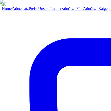
Home
Zahnersatz
Preise
Unsere Partnerzahnärzte
Für Zahnärzte
Ratgebe