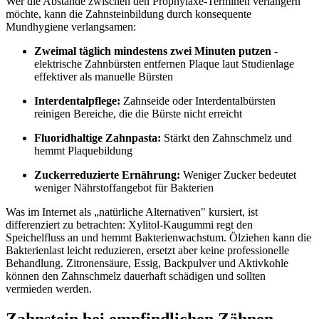
Wer die Abstände zwischen den Prophylaxe-Terminen verlängern
möchte, kann die Zahnsteinbildung durch konsequente
Mundhygiene verlangsamen:
Zweimal täglich mindestens zwei Minuten putzen
-
elektrische Zahnbürsten entfernen Plaque laut Studienlage
effektiver als manuelle Bürsten
Interdentalpflege:
Zahnseide oder Interdentalbürsten
reinigen Bereiche, die die Bürste nicht erreicht
Fluoridhaltige Zahnpasta:
Stärkt den Zahnschmelz und
hemmt Plaquebildung
Zuckerreduzierte Ernährung:
Weniger Zucker bedeutet
weniger Nährstoffangebot für Bakterien
Was im Internet als „natürliche Alternativen" kursiert, ist
differenziert zu betrachten: Xylitol-Kaugummi regt den
Speichelfluss an und hemmt Bakterienwachstum. Ölziehen kann die
Bakterienlast leicht reduzieren, ersetzt aber keine professionelle
Behandlung. Zitronensäure, Essig, Backpulver und Aktivkohle
können den Zahnschmelz dauerhaft schädigen und sollten
vermieden werden.