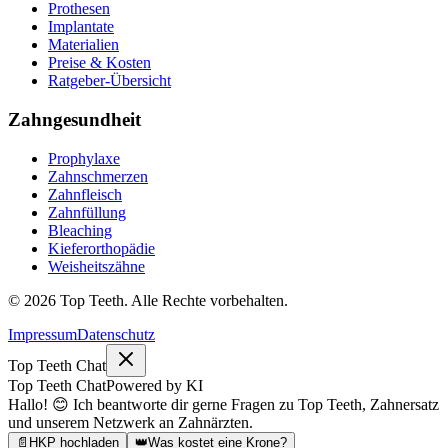
Prothesen
Implantate
Materialien
Preise & Kosten
Ratgeber-Übersicht
Zahngesundheit
Prophylaxe
Zahnschmerzen
Zahnfleisch
Zahnfüllung
Bleaching
Kieferorthopädie
Weisheitszähne
©
2026
Top Teeth. Alle Rechte vorbehalten.
Impressum
Datenschutz
Top Teeth Chat
Top Teeth Chat
Powered by KI
Hallo! 😊 Ich beantworte dir gerne Fragen zu Top Teeth, Zahnersatz
und unserem Netzwerk an Zahnärzten.
📄
HKP hochladen
👑
Was kostet eine Krone?