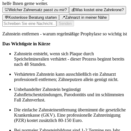
helfe Ihnen gerne weiter.
🦷
Welcher Zahnersatz passt zu mir?
💰
Was kostet eine Zahnkrone?
💬
Kostenlose Beratung starten
📍
Zahnarzt in meiner Nähe
Senden
Zahnstein entfernen - warum regelmäßige Prophylaxe so wichtig ist
Das Wichtigste in Kürze
Zahnstein entsteht, wenn sich Plaque durch
Speichelmineralien verhärtet - dieser Prozess beginnt bereits
nach 48 Stunden.
Verhärteten Zahnstein kann ausschließlich ein Zahnarzt
professionell entfernen; Zähneputzen allein genügt nicht.
Unbehandelter Zahnstein begünstigt
Zahnfleischentzündungen, Parodontitis und im schlimmsten
Fall Zahnverlust.
Die einfache Zahnsteinentfernung übernimmt die gesetzliche
Krankenkasse (GKV). Eine professionelle Zahnreinigung
(PZR) kostet zusätzlich 80-150 Euro.
Bei normaler Zahnsteinbildung sind 1-2 Termine pro Jahr