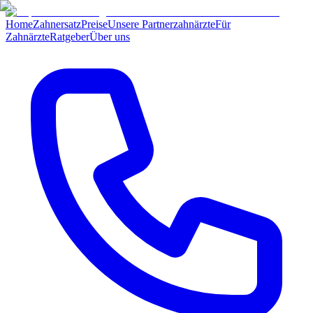
Home
Zahnersatz
Preise
Unsere Partnerzahnärzte
Für
Zahnärzte
Ratgeber
Über uns