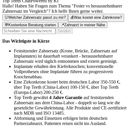
Top Teeth Chat
Powered by KI
Hallo! Haben Sie Fragen zum Thema "Fester vs herausnehmbarer
Zahnersatz im Vergleich"? Ich helfe Ihnen gerne weiter.
🦷
Welcher Zahnersatz passt zu mir?
💰
Was kostet eine Zahnkrone?
💬
Kostenlose Beratung starten
📍
Zahnarzt in meiner Nähe
Senden
Das Wichtigste in Kürze
Festsitzender Zahnersatz (Krone, Brücke, Zahnersatz auf
Implantaten) ist dauerhaft verankert - herausnehmbarer
Zahnersatz wird täglich entnommen und extern gereinigt.
Implantate erhalten den Kieferknochen; konventionelle
Vollprothesen ohne Implantate führen zu progressivem
Knochenabbau.
Eine Zirkonkrone kostet beim deutschen Labor 350-550 €,
über Top Teeth (China-Labor) 100-150 €, über Top Teeth
(Europa-Labor) 200-250 €.
Top Teeth gewährt
4 Jahre Garantie
auf festsitzenden
Zahnersatz aus dem China-Labor - doppelt so lang wie die
gesetzliche Gewährleistung. Alle Produkte sind CE-zertifiziert
nach MDR und ISO 13485.
Abformung und Einsetzen erfolgen beim deutschen
Partnerzahnarzt. Patienten reisen nicht ins Ausland.