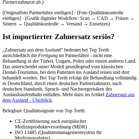
Partnerzahnarzt ab.)
[Originalfoto Partnerlabor einfügen] · [Foto Qualitätskontrolle
einfügen] · [Grafik digitaler Workflow: Scan → CAD → Fräsen →
Sintern → Qualitätskontrolle → Versand → Einsetzen]
Ist importierter Zahnersatz seriös?
„Zahnersatz aus dem Ausland" bedeutet bei Top Teeth
ausschließlich die
Fertigung
im Partnerlabor - nicht eine
Behandlung in der Türkei, Ungarn, Polen oder einem anderen Land.
Das unterscheidet unser Modell grundlegend vom klassischen
Dental-Tourismus, bei dem Patienten ins Ausland reisen und dort
behandelt werden. Bei Top Teeth erfolgt die Behandlung vollständig
in Deutschland, durch einen deutschen Partnerzahnarzt, nach
deutschen Standards. Sprach- und Nachsorgerisiken des
Auslandsaufenthalts entfallen. Mehr dazu im Artikel
Zahnersatz aus
dem Ausland - Überblick
.
Belegbare Qualitätssignale von Top Teeth:
CE-Zertifizierung nach europäischer
Medizinprodukteverordnung (MDR)
ISO 13485 (Qualitätsmanagementsystem für
Medizinprodukte)