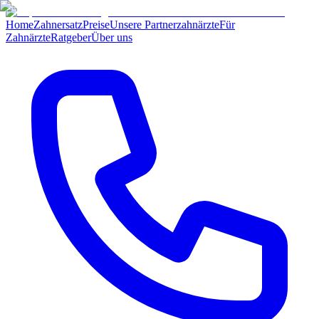
Home
Zahnersatz
Preise
Unsere Partnerzahnärzte
Für
Zahnärzte
Ratgeber
Über uns