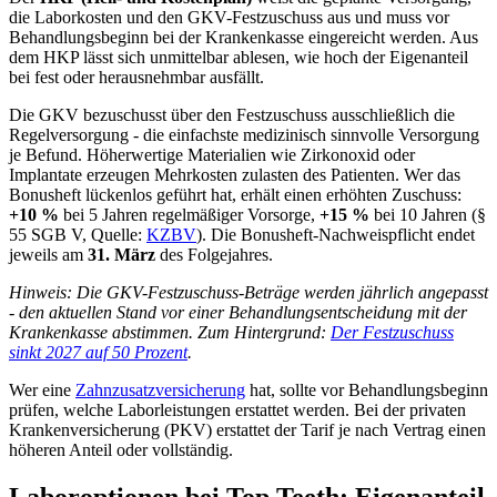
die Laborkosten und den GKV-Festzuschuss aus und muss vor
Behandlungsbeginn bei der Krankenkasse eingereicht werden. Aus
dem HKP lässt sich unmittelbar ablesen, wie hoch der Eigenanteil
bei fest oder herausnehmbar ausfällt.
Die GKV bezuschusst über den Festzuschuss ausschließlich die
Regelversorgung - die einfachste medizinisch sinnvolle Versorgung
je Befund. Höherwertige Materialien wie Zirkonoxid oder
Implantate erzeugen Mehrkosten zulasten des Patienten. Wer das
Bonusheft lückenlos geführt hat, erhält einen erhöhten Zuschuss:
+10 %
bei 5 Jahren regelmäßiger Vorsorge,
+15 %
bei 10 Jahren (§
55 SGB V, Quelle:
KZBV
). Die Bonusheft-Nachweispflicht endet
jeweils am
31. März
des Folgejahres.
Hinweis: Die GKV-Festzuschuss-Beträge werden jährlich angepasst
- den aktuellen Stand vor einer Behandlungsentscheidung mit der
Krankenkasse abstimmen. Zum Hintergrund:
Der Festzuschuss
sinkt 2027 auf 50 Prozent
.
Wer eine
Zahnzusatzversicherung
hat, sollte vor Behandlungsbeginn
prüfen, welche Laborleistungen erstattet werden. Bei der privaten
Krankenversicherung (PKV) erstattet der Tarif je nach Vertrag einen
höheren Anteil oder vollständig.
Laboroptionen bei Top Teeth: Eigenanteil