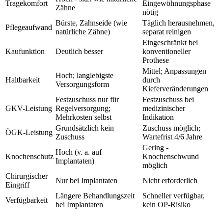
Tragekomfort
Eingewöhnungsphase
Zähne
nötig
Bürste, Zahnseide (wie
Täglich herausnehmen,
Pflegeaufwand
natürliche Zähne)
separat reinigen
Eingeschränkt bei
Kaufunktion
Deutlich besser
konventioneller
Prothese
Mittel; Anpassungen
Hoch; langlebigste
Haltbarkeit
durch
Versorgungsform
Kieferveränderungen
Festzuschuss nur für
Festzuschuss bei
GKV-Leistung
Regelversorgung;
medizinischer
Mehrkosten selbst
Indikation
Grundsätzlich kein
Zuschuss möglich;
ÖGK-Leistung
Zuschuss
Wartefrist 4/6 Jahre
Gering -
Hoch (v. a. auf
Knochenschutz
Knochenschwund
Implantaten)
möglich
Chirurgischer
Nur bei Implantaten
Nicht erforderlich
Eingriff
Längere Behandlungszeit
Schneller verfügbar,
Verfügbarkeit
bei Implantaten
kein OP-Risiko