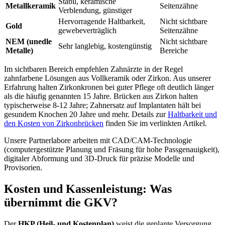
Stabil, keramische
Metallkeramik
Seitenzähne
Verblendung, günstiger
Hervorragende Haltbarkeit,
Nicht sichtbare
Gold
gewebeverträglich
Seitenzähne
NEM (unedle
Nicht sichtbare
Sehr langlebig, kostengünstig
Metalle)
Bereiche
Im sichtbaren Bereich empfehlen Zahnärzte in der Regel
zahnfarbene Lösungen aus Vollkeramik oder Zirkon. Aus unserer
Erfahrung halten Zirkonkronen bei guter Pflege oft deutlich länger
als die häufig genannten 15 Jahre. Brücken aus Zirkon halten
typischerweise 8-12 Jahre; Zahnersatz auf Implantaten hält bei
gesundem Knochen 20 Jahre und mehr. Details zur
Haltbarkeit und
den Kosten von Zirkonbrücken
finden Sie im verlinkten Artikel.
Unsere Partnerlabore arbeiten mit CAD/CAM-Technologie
(computergestützte Planung und Fräsung für hohe Passgenauigkeit),
digitaler Abformung und 3D-Druck für präzise Modelle und
Provisorien.
Kosten und Kassenleistung: Was
übernimmt die GKV?
Der
HKP (Heil- und Kostenplan)
weist die geplante Versorgung,