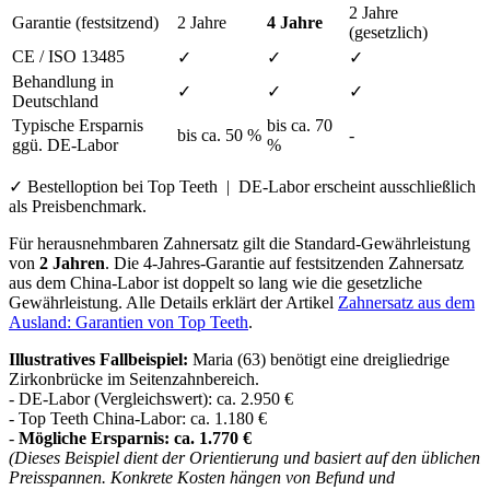
2 Jahre
Garantie (festsitzend)
2 Jahre
4 Jahre
(gesetzlich)
CE / ISO 13485
✓
✓
✓
Behandlung in
✓
✓
✓
Deutschland
Typische Ersparnis
bis ca. 70
bis ca. 50 %
-
ggü. DE-Labor
%
✓ Bestelloption bei Top Teeth | DE-Labor erscheint ausschließlich
als Preisbenchmark.
Für herausnehmbaren Zahnersatz gilt die Standard-Gewährleistung
von
2 Jahren
. Die 4-Jahres-Garantie auf festsitzenden Zahnersatz
aus dem China-Labor ist doppelt so lang wie die gesetzliche
Gewährleistung. Alle Details erklärt der Artikel
Zahnersatz aus dem
Ausland: Garantien von Top Teeth
.
Illustratives Fallbeispiel:
Maria (63) benötigt eine dreigliedrige
Zirkonbrücke im Seitenzahnbereich.
- DE-Labor (Vergleichswert): ca. 2.950 €
- Top Teeth China-Labor: ca. 1.180 €
-
Mögliche Ersparnis: ca. 1.770 €
(Dieses Beispiel dient der Orientierung und basiert auf den üblichen
Preisspannen. Konkrete Kosten hängen von Befund und