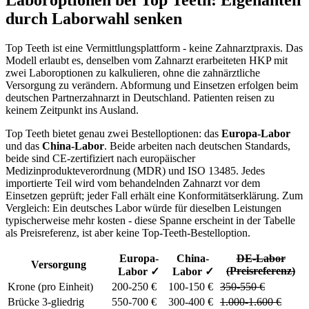
durch Laborwahl senken
Top Teeth ist eine Vermittlungsplattform - keine Zahnarztpraxis. Das
Modell erlaubt es, denselben vom Zahnarzt erarbeiteten HKP mit
zwei Laboroptionen zu kalkulieren, ohne die zahnärztliche
Versorgung zu verändern. Abformung und Einsetzen erfolgen beim
deutschen Partnerzahnarzt in Deutschland. Patienten reisen zu
keinem Zeitpunkt ins Ausland.
Top Teeth bietet genau zwei Bestelloptionen: das
Europa-Labor
und das
China-Labor
. Beide arbeiten nach deutschen Standards,
beide sind CE-zertifiziert nach europäischer
Medizinprodukteverordnung (MDR) und ISO 13485. Jedes
importierte Teil wird vom behandelnden Zahnarzt vor dem
Einsetzen geprüft; jeder Fall erhält eine Konformitätserklärung. Zum
Vergleich: Ein deutsches Labor würde für dieselben Leistungen
typischerweise mehr kosten - diese Spanne erscheint in der Tabelle
als Preisreferenz, ist aber keine Top-Teeth-Bestelloption.
Europa-
China-
DE-Labor
Versorgung
(Preisreferenz)
Labor ✓
Labor ✓
Krone (pro Einheit)
200-250 €
100-150 €
350-550 €
Brücke 3-gliedrig
550-700 €
300-400 €
1.000-1.600 €