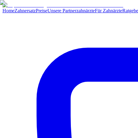
Home
Zahnersatz
Preise
Unsere Partnerzahnärzte
Für Zahnärzte
Ratgebe