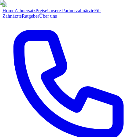
Home
Zahnersatz
Preise
Unsere Partnerzahnärzte
Für
Zahnärzte
Ratgeber
Über uns