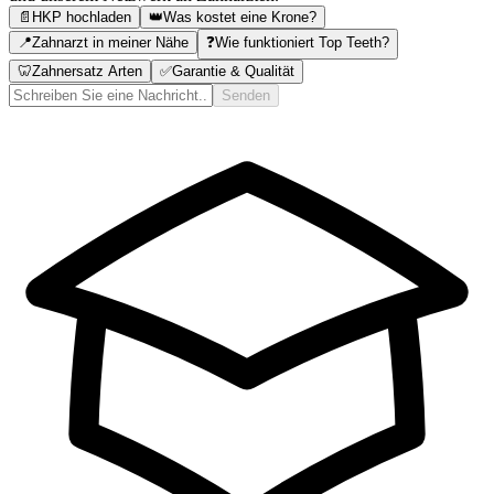
📄
HKP hochladen
👑
Was kostet eine Krone?
📍
Zahnarzt in meiner Nähe
❓
Wie funktioniert Top Teeth?
🦷
Zahnersatz Arten
✅
Garantie & Qualität
Senden