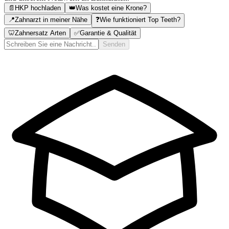
📄
HKP hochladen
👑
Was kostet eine Krone?
📍
Zahnarzt in meiner Nähe
❓
Wie funktioniert Top Teeth?
🦷
Zahnersatz Arten
✅
Garantie & Qualität
Senden