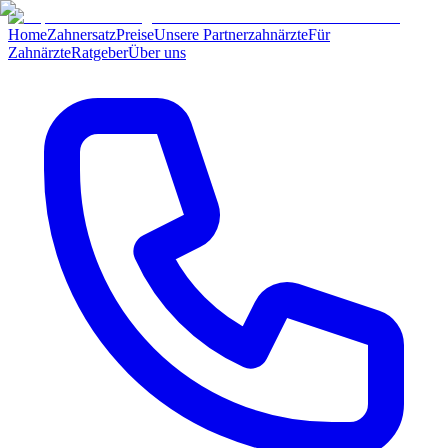
Home
Zahnersatz
Preise
Unsere Partnerzahnärzte
Für
Zahnärzte
Ratgeber
Über uns