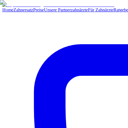
Home
Zahnersatz
Preise
Unsere Partnerzahnärzte
Für Zahnärzte
Ratgebe