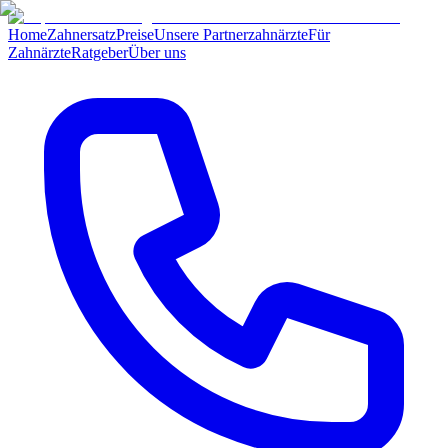
Home
Zahnersatz
Preise
Unsere Partnerzahnärzte
Für
Zahnärzte
Ratgeber
Über uns