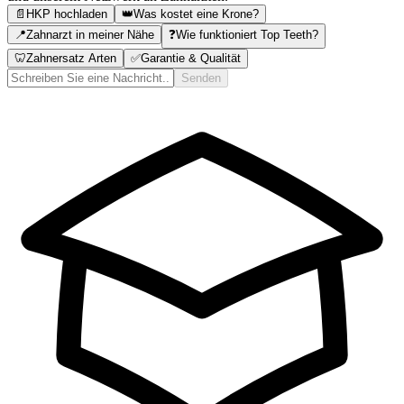
📄
HKP hochladen
👑
Was kostet eine Krone?
📍
Zahnarzt in meiner Nähe
❓
Wie funktioniert Top Teeth?
🦷
Zahnersatz Arten
✅
Garantie & Qualität
Senden