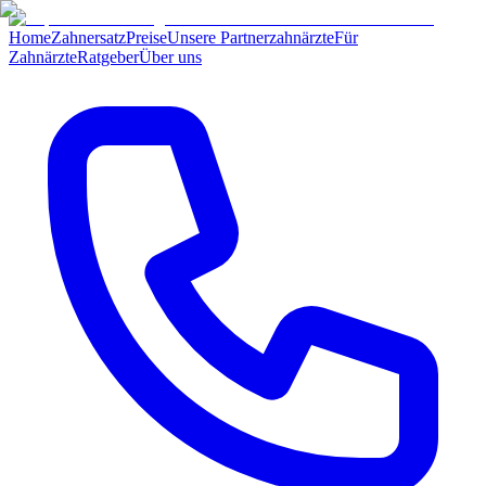
Home
Zahnersatz
Preise
Unsere Partnerzahnärzte
Für
Zahnärzte
Ratgeber
Über uns