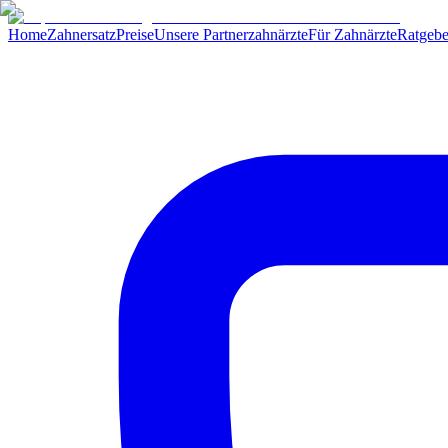
Home
Zahnersatz
Preise
Unsere Partnerzahnärzte
Für Zahnärzte
Ratgebe