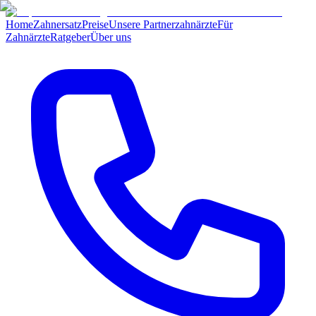
Home
Zahnersatz
Preise
Unsere Partnerzahnärzte
Für
Zahnärzte
Ratgeber
Über uns