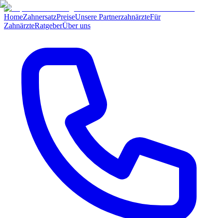
Home
Zahnersatz
Preise
Unsere Partnerzahnärzte
Für
Zahnärzte
Ratgeber
Über uns