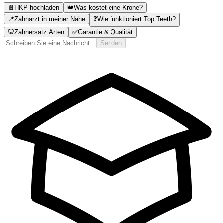
📄
HKP hochladen
👑
Was kostet eine Krone?
📍
Zahnarzt in meiner Nähe
❓
Wie funktioniert Top Teeth?
🦷
Zahnersatz Arten
✅
Garantie & Qualität
Senden