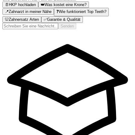
📄
HKP hochladen
👑
Was kostet eine Krone?
📍
Zahnarzt in meiner Nähe
❓
Wie funktioniert Top Teeth?
🦷
Zahnersatz Arten
✅
Garantie & Qualität
Senden