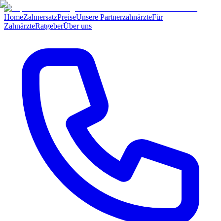
Home
Zahnersatz
Preise
Unsere Partnerzahnärzte
Für
Zahnärzte
Ratgeber
Über uns