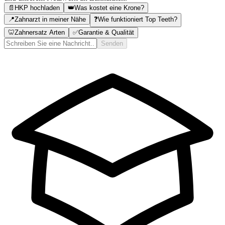
📄
HKP hochladen
👑
Was kostet eine Krone?
📍
Zahnarzt in meiner Nähe
❓
Wie funktioniert Top Teeth?
🦷
Zahnersatz Arten
✅
Garantie & Qualität
Senden