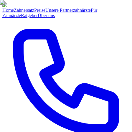
Home
Zahnersatz
Preise
Unsere Partnerzahnärzte
Für
Zahnärzte
Ratgeber
Über uns