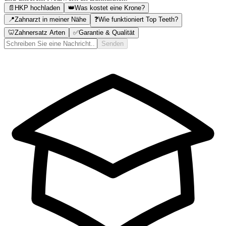
📄
HKP hochladen
👑
Was kostet eine Krone?
📍
Zahnarzt in meiner Nähe
❓
Wie funktioniert Top Teeth?
🦷
Zahnersatz Arten
✅
Garantie & Qualität
Senden