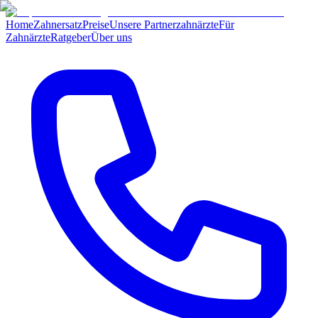
Home
Zahnersatz
Preise
Unsere Partnerzahnärzte
Für
Zahnärzte
Ratgeber
Über uns