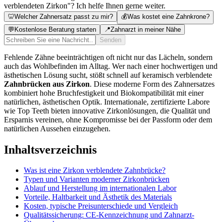
verblendeten Zirkon"? Ich helfe Ihnen gerne weiter.
🦷
Welcher Zahnersatz passt zu mir?
💰
Was kostet eine Zahnkrone?
💬
Kostenlose Beratung starten
📍
Zahnarzt in meiner Nähe
Senden
Fehlende Zähne beeinträchtigen oft nicht nur das Lächeln, sondern
auch das Wohlbefinden im Alltag. Wer nach einer hochwertigen und
ästhetischen Lösung sucht, stößt schnell auf keramisch verblendete
Zahnbrücken aus Zirkon
. Diese moderne Form des Zahnersatzes
kombiniert hohe Bruchfestigkeit und Biokompatibilität mit einer
natürlichen, ästhetischen Optik. Internationale, zertifizierte Labore
wie Top Teeth bieten innovative Zirkonlösungen, die Qualität und
Ersparnis vereinen, ohne Kompromisse bei der Passform oder dem
natürlichen Aussehen einzugehen.
Inhaltsverzeichnis
Was ist eine Zirkon verblendete Zahnbrücke?
Typen und Varianten moderner Zirkonbrücken
Ablauf und Herstellung im internationalen Labor
Vorteile, Haltbarkeit und Ästhetik des Materials
Kosten, typische Preisunterschiede und Vergleich
Qualitätssicherung: CE-Kennzeichnung und Zahnarzt-