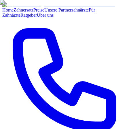
Home
Zahnersatz
Preise
Unsere Partnerzahnärzte
Für
Zahnärzte
Ratgeber
Über uns