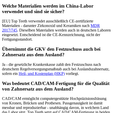
Welche Materialien werden im China-Labor
verwendet und sind sie sicher?
[EU] Top Teeth verwendet ausschließlich CE-zertifizierte
Materialien - darunter Zirkonoxid und Keramiken nach
MDR
2017/745
. Dieselben Materialien werden auch in deutschen Laboren
eingesetzt. Entscheidend ist die CE-Kennzeichnung, nicht der
Fertigungsstandort.
Übernimmt die GKV den Festzuschuss auch bei
Zahnersatz aus dem Ausland?
Ja - die gesetzliche Krankenkasse zahlt den Festzuschuss nach
deutschem Regelversorgungsmaßstab auch bei Auslandszahnersatz,
sofern ein
Heil- und Kostenplan (HKP)
vorliegt.
Was bedeutet CAD/CAM-Fertigung für die Qualität
von Zahnersatz aus dem Ausland?
CAD/CAM ermöglicht computergestützte Hochpräzisionsfräsung
von Kronen, Brücken und Prothesen. Passgenauigkeit ist damit
messbar und reproduzierbar - unabhängig davon, in welchem Land
das Labor sitzt. Top Teeth setzt auf CAD/CAM-Fertigung in beiden