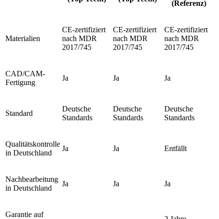
(Referenz)
CE-zertifiziert
CE-zertifiziert
CE-zertifiziert
Materialien
nach MDR
nach MDR
nach MDR
2017/745
2017/745
2017/745
CAD/CAM-
Ja
Ja
Ja
Fertigung
Deutsche
Deutsche
Deutsche
Standard
Standards
Standards
Standards
Qualitätskontrolle
Ja
Ja
Entfällt
in Deutschland
Nachbearbeitung
Ja
Ja
Ja
in Deutschland
Garantie auf
2 Jahre