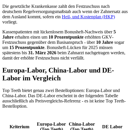
Die gesetzliche Krankenkasse zahlt den Festzuschuss nach
deutschem Regelversorgungsmaßstab auch wenn der Zahnersatz aus
dem Ausland kommt, sofern ein
Heil- und Kostenplan (HKP)
vorliegt.
Kassenpatienten mit lückenlosem Bonusheft-Nachweis über
5
Jahre
erhalten einen um
10 Prozentpunkte
erhöhten GKV-
Festzuschuss gegenüber dem Basisanspruch - über
10 Jahre
sogar
um
15 Prozentpunkte
. Bonusheft-Lücken für 2025 müssen
spätestens bis
31. März 2026
beim Zahnarzt nachgetragen werden,
damit der erhöhte Festzuschuss nicht verfällt.
Europa-Labor, China-Labor und DE-
Labor im Vergleich
Top Teeth bietet genau zwei Bestelloptionen: Europa-Labor und
China-Labor. Das DE-Labor erscheint in der folgenden Tabelle
ausschließlich als Preisvergleichs-Referenz - es ist keine Top Teeth-
Bestelloption.
Europa-Labor
China-Labor
Kriterium
DE Labor
(Top Teeth)
(Top Teeth)