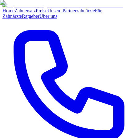
Home
Zahnersatz
Preise
Unsere Partnerzahnärzte
Für
Zahnärzte
Ratgeber
Über uns