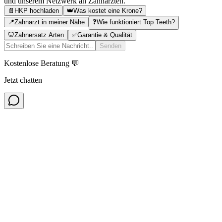
und unserem Netzwerk an Zahnärzten.
📄
HKP hochladen
👑
Was kostet eine Krone?
📍
Zahnarzt in meiner Nähe
❓
Wie funktioniert Top Teeth?
🦷
Zahnersatz Arten
✅
Garantie & Qualität
Senden
Kostenlose Beratung 💬
Jetzt chatten