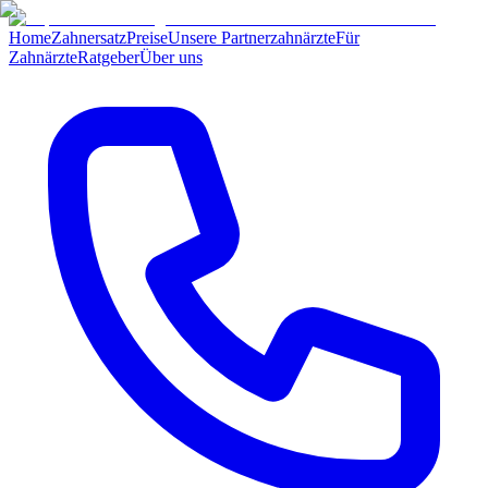
Home
Zahnersatz
Preise
Unsere Partnerzahnärzte
Für
Zahnärzte
Ratgeber
Über uns