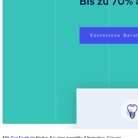
Mit
TopTeeth.de
finden Sie eine geprüfte Alternative. Unsere