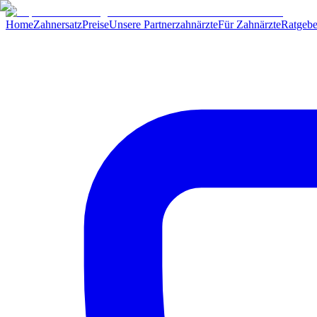
Home
Zahnersatz
Preise
Unsere Partnerzahnärzte
Für Zahnärzte
Ratgebe