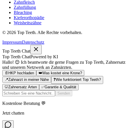
Zahnfleisch
Zahnfüllung
Bleaching
Kieferorthopädie
Weisheitszähne
©
2026
Top Teeth. Alle Rechte vorbehalten.
Impressum
Datenschutz
Top Teeth Chat
Top Teeth Chat
Powered by KI
Hallo! 😊 Ich beantworte dir gerne Fragen zu Top Teeth, Zahnersatz
und unserem Netzwerk an Zahnärzten.
📄
HKP hochladen
👑
Was kostet eine Krone?
📍
Zahnarzt in meiner Nähe
❓
Wie funktioniert Top Teeth?
🦷
Zahnersatz Arten
✅
Garantie & Qualität
Senden
Kostenlose Beratung 💬
Jetzt chatten