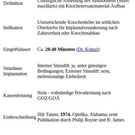
Chirurgische Anhebung des Sinusbodens (Sinus
Definition
maxillaris) mit Knochenersatzmaterial-Aufbau
Unzureichende Knochenhöhe im seitlichen
Indikation
Oberkiefer für Implantatverankerung nach
Zahnverlust oder Knochenabbau
Eingriffsdauer
Ca.
20-40 Minuten
(
Dr. Kränzl
)
Interner Sinuslift: ja, unter günstigen
Simultane
Bedingungen; Externer Sinuslift: nein,
Implantation
mehrmonatige Einheilzeit
Nein - vollständige Privatleistung nach
Kassenleistung
GOZ/GOÄ
Hilt Tatum,
1974
, Opelika, Alabama; erste
Erstbeschreibung
Publikation durch Philip Boyne und R. James