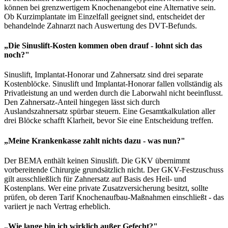
können bei grenzwertigem Knochenangebot eine Alternative sein.
Ob Kurzimplantate im Einzelfall geeignet sind, entscheidet der
behandelnde Zahnarzt nach Auswertung des DVT-Befunds.
„Die Sinuslift-Kosten kommen oben drauf - lohnt sich das
noch?"
Sinuslift, Implantat-Honorar und Zahnersatz sind drei separate
Kostenblöcke. Sinuslift und Implantat-Honorar fallen vollständig als
Privatleistung an und werden durch die Laborwahl nicht beeinflusst.
Den Zahnersatz-Anteil hingegen lässt sich durch
Auslandszahnersatz spürbar steuern. Eine Gesamtkalkulation aller
drei Blöcke schafft Klarheit, bevor Sie eine Entscheidung treffen.
„Meine Krankenkasse zahlt nichts dazu - was nun?"
Der BEMA enthält keinen Sinuslift. Die GKV übernimmt
vorbereitende Chirurgie grundsätzlich nicht. Der GKV-Festzuschuss
gilt ausschließlich für Zahnersatz auf Basis des Heil- und
Kostenplans. Wer eine private Zusatzversicherung besitzt, sollte
prüfen, ob deren Tarif Knochenaufbau-Maßnahmen einschließt - das
variiert je nach Vertrag erheblich.
„Wie lange bin ich wirklich außer Gefecht?"