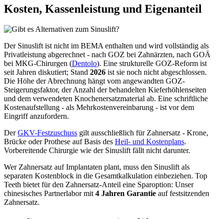
Kosten, Kassenleistung und Eigenanteil
Der Sinuslift ist nicht im BEMA enthalten und wird vollständig als
Privatleistung abgerechnet - nach GOZ bei Zahnärzten, nach GOÄ
bei MKG-Chirurgen (
Dentolo
). Eine strukturelle GOZ-Reform ist
seit Jahren diskutiert; Stand
2026
ist sie noch nicht abgeschlossen.
Die Höhe der Abrechnung hängt vom angewandten GOZ-
Steigerungsfaktor, der Anzahl der behandelten Kieferhöhlenseiten
und dem verwendeten Knochenersatzmaterial ab. Eine schriftliche
Kostenaufstellung - als Mehrkostenvereinbarung - ist vor dem
Eingriff anzufordern.
Der
GKV-Festzuschuss
gilt ausschließlich für Zahnersatz - Krone,
Brücke oder Prothese auf Basis des
Heil- und Kostenplans
.
Vorbereitende Chirurgie wie der Sinuslift fällt nicht darunter.
Wer Zahnersatz auf Implantaten plant, muss den Sinuslift als
separaten Kostenblock in die Gesamtkalkulation einbeziehen. Top
Teeth bietet für den Zahnersatz-Anteil eine Sparoption: Unser
chinesisches Partnerlabor mit
4 Jahren Garantie
auf festsitzenden
Zahnersatz.