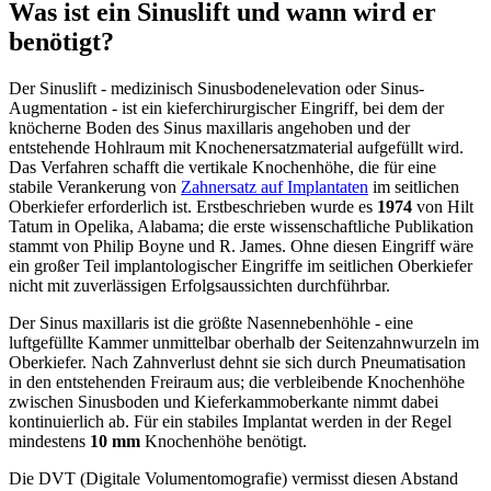
Was ist ein Sinuslift und wann wird er
benötigt?
Der Sinuslift - medizinisch Sinusbodenelevation oder Sinus-
Augmentation - ist ein kieferchirurgischer Eingriff, bei dem der
knöcherne Boden des Sinus maxillaris angehoben und der
entstehende Hohlraum mit Knochenersatzmaterial aufgefüllt wird.
Das Verfahren schafft die vertikale Knochenhöhe, die für eine
stabile Verankerung von
Zahnersatz auf Implantaten
im seitlichen
Oberkiefer erforderlich ist. Erstbeschrieben wurde es
1974
von Hilt
Tatum in Opelika, Alabama; die erste wissenschaftliche Publikation
stammt von Philip Boyne und R. James. Ohne diesen Eingriff wäre
ein großer Teil implantologischer Eingriffe im seitlichen Oberkiefer
nicht mit zuverlässigen Erfolgsaussichten durchführbar.
Der Sinus maxillaris ist die größte Nasennebenhöhle - eine
luftgefüllte Kammer unmittelbar oberhalb der Seitenzahnwurzeln im
Oberkiefer. Nach Zahnverlust dehnt sie sich durch Pneumatisation
in den entstehenden Freiraum aus; die verbleibende Knochenhöhe
zwischen Sinusboden und Kieferkammoberkante nimmt dabei
kontinuierlich ab. Für ein stabiles Implantat werden in der Regel
mindestens
10 mm
Knochenhöhe benötigt.
Die DVT (Digitale Volumentomografie) vermisst diesen Abstand