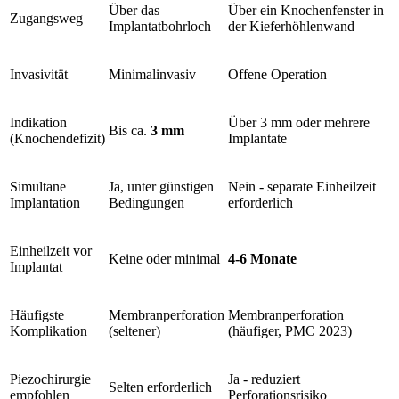
Über das
Über ein Knochenfenster in
Zugangsweg
Implantatbohrloch
der Kieferhöhlenwand
Invasivität
Minimalinvasiv
Offene Operation
Indikation
Über 3 mm oder mehrere
Bis ca.
3 mm
(Knochendefizit)
Implantate
Simultane
Ja, unter günstigen
Nein - separate Einheilzeit
Implantation
Bedingungen
erforderlich
Einheilzeit vor
Keine oder minimal
4-6 Monate
Implantat
Häufigste
Membranperforation
Membranperforation
Komplikation
(seltener)
(häufiger, PMC 2023)
Piezochirurgie
Ja - reduziert
Selten erforderlich
empfohlen
Perforationsrisiko