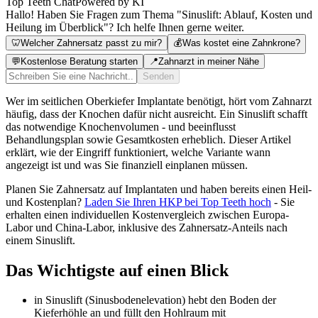
Top Teeth Chat
Powered by KI
Hallo! Haben Sie Fragen zum Thema "Sinuslift: Ablauf, Kosten und
Heilung im Überblick"? Ich helfe Ihnen gerne weiter.
🦷
Welcher Zahnersatz passt zu mir?
💰
Was kostet eine Zahnkrone?
💬
Kostenlose Beratung starten
📍
Zahnarzt in meiner Nähe
Senden
Wer im seitlichen Oberkiefer Implantate benötigt, hört vom Zahnarzt
häufig, dass der Knochen dafür nicht ausreicht. Ein Sinuslift schafft
das notwendige Knochenvolumen - und beeinflusst
Behandlungsplan sowie Gesamtkosten erheblich. Dieser Artikel
erklärt, wie der Eingriff funktioniert, welche Variante wann
angezeigt ist und was Sie finanziell einplanen müssen.
Planen Sie Zahnersatz auf Implantaten und haben bereits einen Heil-
und Kostenplan?
Laden Sie Ihren HKP bei Top Teeth hoch
- Sie
erhalten einen individuellen Kostenvergleich zwischen Europa-
Labor und China-Labor, inklusive des Zahnersatz-Anteils nach
einem Sinuslift.
Das Wichtigste auf einen Blick
in Sinuslift (Sinusbodenelevation) hebt den Boden der
Kieferhöhle an und füllt den Hohlraum mit