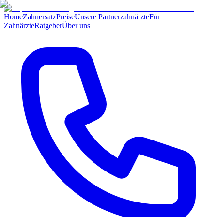
Home
Zahnersatz
Preise
Unsere Partnerzahnärzte
Für
Zahnärzte
Ratgeber
Über uns