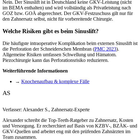
Nein. Der Sinuslift ist in Deutschland keine GKV-Leistung (nicht
im BEMA enthalten) und wird vollständig als Privatleistung nach
GOZ bzw. GOÄ abgerechnet. Der GKV-Festzuschuss gilt nur für
den Zahnersatz selbst, nicht für vorbereitende Chirurgie.
Welche Risiken gibt es beim Sinuslift?
Die häufigste intraoperative Komplikation beim externen Sinuslift ist
die Perforation der Schneiderschen Membran (
PMC 2023
).
Allgemeine Risiken umfassen Schwellung und Hämatom.
Piezochirurgie kann das Perforationsrisiko reduzieren.
Weiterführende Informationen
→
Knochenaufbau & komplexe Fälle
AS
Verfasser:
Alexander S.
,
Zahnersatz-Experte
Alexander schreibt die Top-Teeth-Ratgeber zu Zahnersatz, Kosten
und Versorgung. Er recherchiert auf Basis von KZBV-, BZÄK- und
GKV-Quellen und arbeitet eng mit den prüfenden Zahnärzten im
Team zusammen.