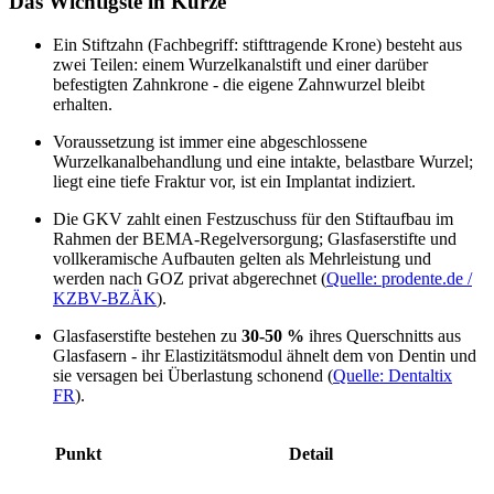
Das Wichtigste in Kürze
Ein Stiftzahn (Fachbegriff: stifttragende Krone) besteht aus
zwei Teilen: einem Wurzelkanalstift und einer darüber
befestigten Zahnkrone - die eigene Zahnwurzel bleibt
erhalten.
Voraussetzung ist immer eine abgeschlossene
Wurzelkanalbehandlung und eine intakte, belastbare Wurzel;
liegt eine tiefe Fraktur vor, ist ein Implantat indiziert.
Die GKV zahlt einen Festzuschuss für den Stiftaufbau im
Rahmen der BEMA-Regelversorgung; Glasfaserstifte und
vollkeramische Aufbauten gelten als Mehrleistung und
werden nach GOZ privat abgerechnet (
Quelle: prodente.de /
KZBV-BZÄK
).
Glasfaserstifte bestehen zu
30-50 %
ihres Querschnitts aus
Glasfasern - ihr Elastizitätsmodul ähnelt dem von Dentin und
sie versagen bei Überlastung schonend (
Quelle: Dentaltix
FR
).
Punkt
Detail