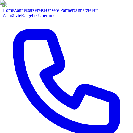
Home
Zahnersatz
Preise
Unsere Partnerzahnärzte
Für
Zahnärzte
Ratgeber
Über uns