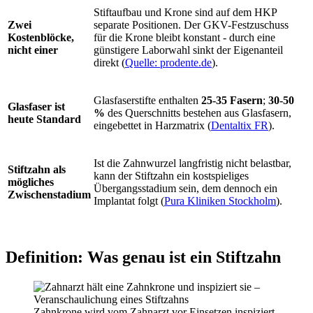
Stiftaufbau und Krone sind auf dem HKP
Zwei
separate Positionen. Der GKV-Festzuschuss
Kostenblöcke,
für die Krone bleibt konstant - durch eine
nicht einer
günstigere Laborwahl sinkt der Eigenanteil
direkt (
Quelle: prodente.de
).
Glasfaserstifte enthalten
25-35 Fasern
;
30-50
Glasfaser ist
%
des Querschnitts bestehen aus Glasfasern,
heute Standard
eingebettet in Harzmatrix (
Dentaltix FR
).
Ist die Zahnwurzel langfristig nicht belastbar,
Stiftzahn als
kann der Stiftzahn ein kostspieliges
mögliches
Übergangsstadium sein, dem dennoch ein
Zwischenstadium
Implantat folgt (
Pura Kliniken Stockholm
).
Definition: Was genau ist ein Stiftzahn
Zahnkrone wird vom Zahnarzt vor Einsetzen inspiziert