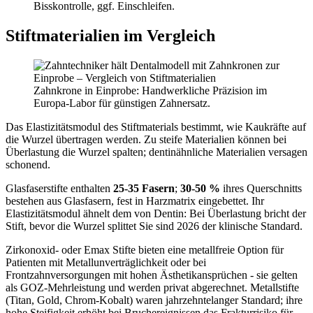
Bisskontrolle, ggf. Einschleifen.
Stiftmaterialien im Vergleich
Zahnkrone in Einprobe: Handwerkliche Präzision im
Europa-Labor für günstigen Zahnersatz.
Das Elastizitätsmodul des Stiftmaterials bestimmt, wie Kaukräfte auf
die Wurzel übertragen werden. Zu steife Materialien können bei
Überlastung die Wurzel spalten; dentinähnliche Materialien versagen
schonend.
Glasfaserstifte enthalten
25-35 Fasern
;
30-50 %
ihres Querschnitts
bestehen aus Glasfasern, fest in Harzmatrix eingebettet. Ihr
Elastizitätsmodul ähnelt dem von Dentin: Bei Überlastung bricht der
Stift, bevor die Wurzel splittet Sie sind 2026 der klinische Standard.
Zirkonoxid- oder Emax Stifte bieten eine metallfreie Option für
Patienten mit Metallunverträglichkeit oder bei
Frontzahnversorgungen mit hohen Ästhetikansprüchen - sie gelten
als GOZ-Mehrleistung und werden privat abgerechnet. Metallstifte
(Titan, Gold, Chrom-Kobalt) waren jahrzehntelanger Standard; ihre
hohe Steifigkeit erhöht bei Bruchereignissen das Frakturrisiko für