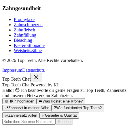
Zahngesundheit
Prophylaxe
Zahnschmerzen
Zahnfleisch
Zahnfüllung
Bleaching
Kieferorthopädie
Weisheitszähne
©
2026
Top Teeth. Alle Rechte vorbehalten.
Impressum
Datenschutz
Top Teeth Chat
Top Teeth Chat
Powered by KI
Hallo! 😊 Ich beantworte dir gerne Fragen zu Top Teeth, Zahnersatz
und unserem Netzwerk an Zahnärzten.
📄
HKP hochladen
👑
Was kostet eine Krone?
📍
Zahnarzt in meiner Nähe
❓
Wie funktioniert Top Teeth?
🦷
Zahnersatz Arten
✅
Garantie & Qualität
Senden