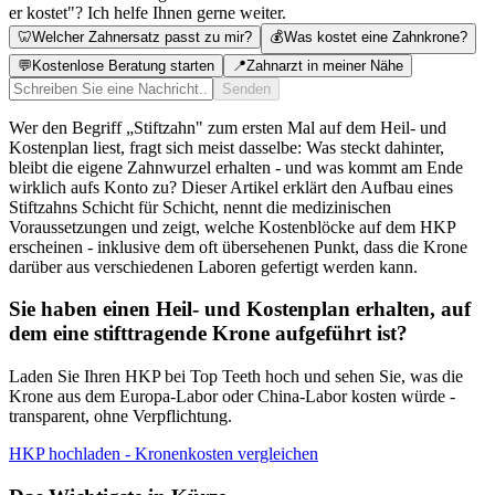
er kostet"? Ich helfe Ihnen gerne weiter.
🦷
Welcher Zahnersatz passt zu mir?
💰
Was kostet eine Zahnkrone?
💬
Kostenlose Beratung starten
📍
Zahnarzt in meiner Nähe
Senden
Wer den Begriff „Stiftzahn" zum ersten Mal auf dem Heil- und
Kostenplan liest, fragt sich meist dasselbe: Was steckt dahinter,
bleibt die eigene Zahnwurzel erhalten - und was kommt am Ende
wirklich aufs Konto zu? Dieser Artikel erklärt den Aufbau eines
Stiftzahns Schicht für Schicht, nennt die medizinischen
Voraussetzungen und zeigt, welche Kostenblöcke auf dem HKP
erscheinen - inklusive dem oft übersehenen Punkt, dass die Krone
darüber aus verschiedenen Laboren gefertigt werden kann.
Sie haben einen Heil- und Kostenplan erhalten, auf
dem eine stifttragende Krone aufgeführt ist?
Laden Sie Ihren HKP bei Top Teeth hoch und sehen Sie, was die
Krone aus dem Europa-Labor oder China-Labor kosten würde -
transparent, ohne Verpflichtung.
HKP hochladen - Kronenkosten vergleichen