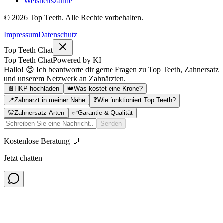
Weisheitszähne
©
2026
Top Teeth. Alle Rechte vorbehalten.
Impressum
Datenschutz
Top Teeth Chat
Top Teeth Chat
Powered by KI
Hallo! 😊 Ich beantworte dir gerne Fragen zu Top Teeth, Zahnersatz
und unserem Netzwerk an Zahnärzten.
📄
HKP hochladen
👑
Was kostet eine Krone?
📍
Zahnarzt in meiner Nähe
❓
Wie funktioniert Top Teeth?
🦷
Zahnersatz Arten
✅
Garantie & Qualität
Senden
Kostenlose Beratung 💬
Jetzt chatten