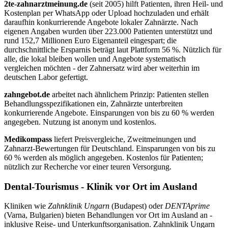
2te-zahnarztmeinung.de
(seit 2005) hilft Patienten, ihren Heil- und
Kostenplan per WhatsApp oder Upload hochzuladen und erhält
daraufhin konkurrierende Angebote lokaler Zahnärzte. Nach
eigenen Angaben wurden über 223.000 Patienten unterstützt und
rund 152,7 Millionen Euro Eigenanteil eingespart; die
durchschnittliche Ersparnis beträgt laut Plattform 56 %. Nützlich für
alle, die lokal bleiben wollen und Angebote systematisch
vergleichen möchten - der Zahnersatz wird aber weiterhin im
deutschen Labor gefertigt.
zahngebot.de
arbeitet nach ähnlichem Prinzip: Patienten stellen
Behandlungsspezifikationen ein, Zahnärzte unterbreiten
konkurrierende Angebote. Einsparungen von bis zu 60 % werden
angegeben. Nutzung ist anonym und kostenlos.
Medikompass
liefert Preisvergleiche, Zweitmeinungen und
Zahnarzt-Bewertungen für Deutschland. Einsparungen von bis zu
60 % werden als möglich angegeben. Kostenlos für Patienten;
nützlich zur Recherche vor einer teuren Versorgung.
Dental-Tourismus - Klinik vor Ort im Ausland
Kliniken wie
Zahnklinik Ungarn
(Budapest) oder
DENTAprime
(Varna, Bulgarien) bieten Behandlungen vor Ort im Ausland an -
inklusive Reise- und Unterkunftsorganisation. Zahnklinik Ungarn