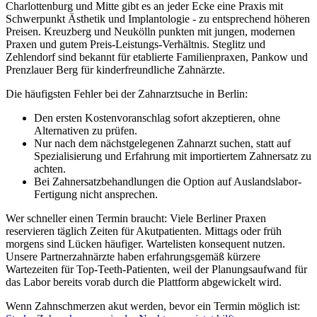
Charlottenburg und Mitte gibt es an jeder Ecke eine Praxis mit
Schwerpunkt Ästhetik und Implantologie - zu entsprechend höheren
Preisen. Kreuzberg und Neukölln punkten mit jungen, modernen
Praxen und gutem Preis-Leistungs-Verhältnis. Steglitz und
Zehlendorf sind bekannt für etablierte Familienpraxen, Pankow und
Prenzlauer Berg für kinderfreundliche Zahnärzte.
Die häufigsten Fehler bei der Zahnarztsuche in Berlin:
Den ersten Kostenvoranschlag sofort akzeptieren, ohne
Alternativen zu prüfen.
Nur nach dem nächstgelegenen Zahnarzt suchen, statt auf
Spezialisierung und Erfahrung mit importiertem Zahnersatz zu
achten.
Bei Zahnersatzbehandlungen die Option auf Auslandslabor-
Fertigung nicht ansprechen.
Wer schneller einen Termin braucht: Viele Berliner Praxen
reservieren täglich Zeiten für Akutpatienten. Mittags oder früh
morgens sind Lücken häufiger. Wartelisten konsequent nutzen.
Unsere Partnerzahnärzte haben erfahrungsgemäß kürzere
Wartezeiten für Top-Teeth-Patienten, weil der Planungsaufwand für
das Labor bereits vorab durch die Plattform abgewickelt wird.
Wenn Zahnschmerzen akut werden, bevor ein Termin möglich ist: