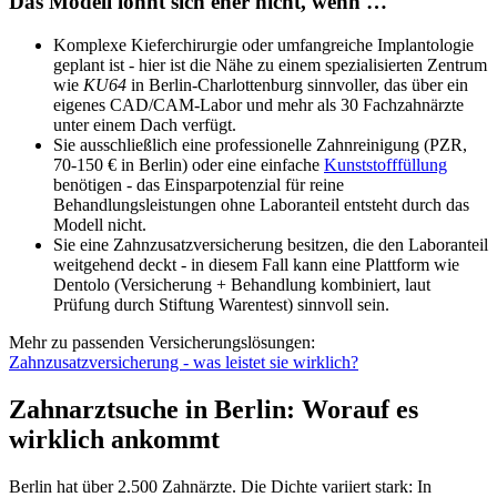
Das Modell lohnt sich eher nicht, wenn …
Komplexe Kieferchirurgie oder umfangreiche Implantologie
geplant ist - hier ist die Nähe zu einem spezialisierten Zentrum
wie
KU64
in Berlin-Charlottenburg sinnvoller, das über ein
eigenes CAD/CAM-Labor und mehr als 30 Fachzahnärzte
unter einem Dach verfügt.
Sie ausschließlich eine professionelle Zahnreinigung (PZR,
70-150 € in Berlin) oder eine einfache
Kunststofffüllung
benötigen - das Einsparpotenzial für reine
Behandlungsleistungen ohne Laboranteil entsteht durch das
Modell nicht.
Sie eine Zahnzusatzversicherung besitzen, die den Laboranteil
weitgehend deckt - in diesem Fall kann eine Plattform wie
Dentolo (Versicherung + Behandlung kombiniert, laut
Prüfung durch Stiftung Warentest) sinnvoll sein.
Mehr zu passenden Versicherungslösungen:
Zahnzusatzversicherung - was leistet sie wirklich?
Zahnarztsuche in Berlin: Worauf es
wirklich ankommt
Berlin hat über 2.500 Zahnärzte. Die Dichte variiert stark: In