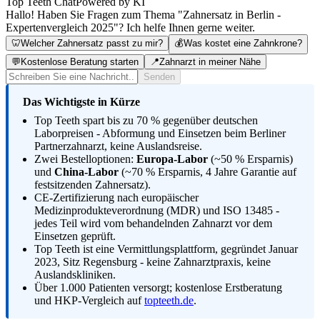
Top Teeth Chat
Powered by KI
Hallo! Haben Sie Fragen zum Thema "Zahnersatz in Berlin -
Expertenvergleich 2025"? Ich helfe Ihnen gerne weiter.
🦷
Welcher Zahnersatz passt zu mir?
💰
Was kostet eine Zahnkrone?
💬
Kostenlose Beratung starten
📍
Zahnarzt in meiner Nähe
Senden
Das Wichtigste in Kürze
Top Teeth spart bis zu 70 % gegenüber deutschen
Laborpreisen - Abformung und Einsetzen beim Berliner
Partnerzahnarzt, keine Auslandsreise.
Zwei Bestelloptionen:
Europa-Labor
(~50 % Ersparnis)
und
China-Labor
(~70 % Ersparnis, 4 Jahre Garantie auf
festsitzenden Zahnersatz).
CE-Zertifizierung nach europäischer
Medizinprodukteverordnung (MDR) und ISO 13485 -
jedes Teil wird vom behandelnden Zahnarzt vor dem
Einsetzen geprüft.
Top Teeth ist eine Vermittlungsplattform, gegründet Januar
2023, Sitz Regensburg - keine Zahnarztpraxis, keine
Auslandskliniken.
Über 1.000 Patienten versorgt; kostenlose Erstberatung
und HKP-Vergleich auf
topteeth.de
.