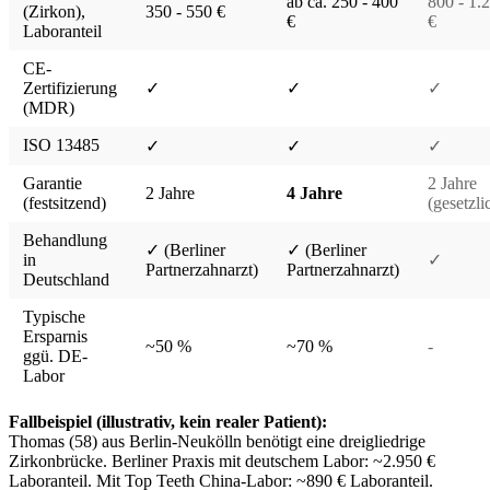
ab ca. 250 - 400
800 - 1.
(Zirkon),
350 - 550 €
€
€
Laboranteil
CE-
Zertifizierung
✓
✓
✓
(MDR)
ISO 13485
✓
✓
✓
Garantie
2 Jahre
2 Jahre
4 Jahre
(festsitzend)
(gesetzli
Behandlung
✓ (Berliner
✓ (Berliner
in
✓
Partnerzahnarzt)
Partnerzahnarzt)
Deutschland
Typische
Ersparnis
~50 %
~70 %
-
ggü. DE-
Labor
Fallbeispiel (illustrativ, kein realer Patient):
Thomas (58) aus Berlin-Neukölln benötigt eine dreigliedrige
Zirkonbrücke. Berliner Praxis mit deutschem Labor: ~2.950 €
Laboranteil. Mit Top Teeth China-Labor: ~890 € Laboranteil.