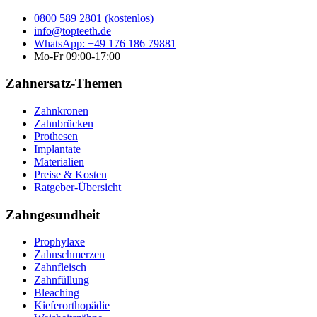
0800 589 2801 (kostenlos)
info@topteeth.de
WhatsApp: +49 176 186 79881
Mo-Fr 09:00-17:00
Zahnersatz-Themen
Zahnkronen
Zahnbrücken
Prothesen
Implantate
Materialien
Preise & Kosten
Ratgeber-Übersicht
Zahngesundheit
Prophylaxe
Zahnschmerzen
Zahnfleisch
Zahnfüllung
Bleaching
Kieferorthopädie