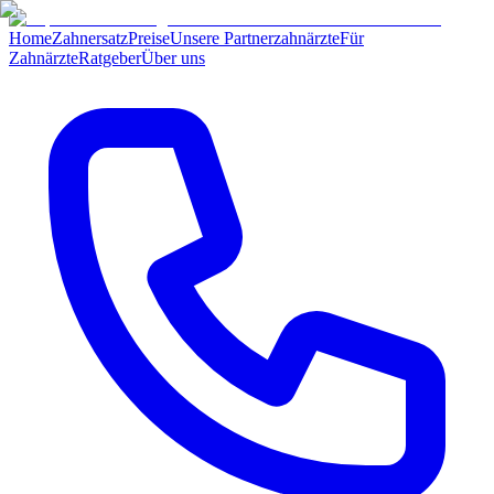
Home
Zahnersatz
Preise
Unsere Partnerzahnärzte
Für
Zahnärzte
Ratgeber
Über uns