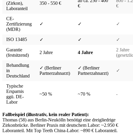
ab ca. 250 - 400
800 - 1.
(Zirkon),
350 - 550 €
€
€
Laboranteil
CE-
Zertifizierung
✓
✓
✓
(MDR)
ISO 13485
✓
✓
✓
Garantie
2 Jahre
2 Jahre
4 Jahre
(festsitzend)
(gesetzli
Behandlung
✓ (Berliner
✓ (Berliner
in
✓
Partnerzahnarzt)
Partnerzahnarzt)
Deutschland
Typische
Ersparnis
~50 %
~70 %
-
ggü. DE-
Labor
Fallbeispiel (illustrativ, kein realer Patient):
Thomas (58) aus Berlin-Neukölln benötigt eine dreigliedrige
Zirkonbrücke. Berliner Praxis mit deutschem Labor: ~2.950 €
Laboranteil. Mit Top Teeth China-Labor: ~890 € Laboranteil.