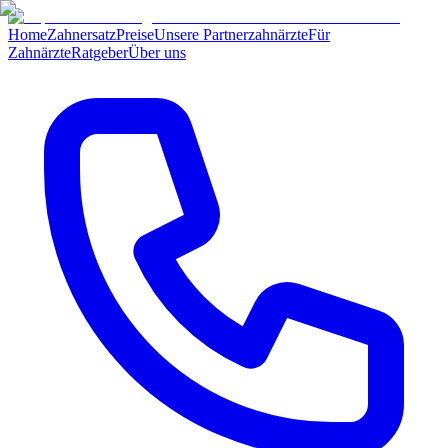
Home
Zahnersatz
Preise
Unsere Partnerzahnärzte
Für
Zahnärzte
Ratgeber
Über uns