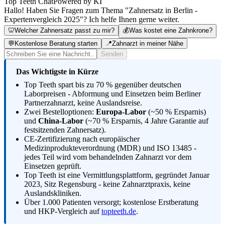
Top Teeth Chat
Powered by KI
Hallo! Haben Sie Fragen zum Thema "Zahnersatz in Berlin -
Expertenvergleich 2025"? Ich helfe Ihnen gerne weiter.
🦷
Welcher Zahnersatz passt zu mir?
💰
Was kostet eine Zahnkrone?
💬
Kostenlose Beratung starten
📍
Zahnarzt in meiner Nähe
Senden
Das Wichtigste in Kürze
Top Teeth spart bis zu 70 % gegenüber deutschen
Laborpreisen - Abformung und Einsetzen beim Berliner
Partnerzahnarzt, keine Auslandsreise.
Zwei Bestelloptionen:
Europa-Labor
(~50 % Ersparnis)
und
China-Labor
(~70 % Ersparnis, 4 Jahre Garantie auf
festsitzenden Zahnersatz).
CE-Zertifizierung nach europäischer
Medizinprodukteverordnung (MDR) und ISO 13485 -
jedes Teil wird vom behandelnden Zahnarzt vor dem
Einsetzen geprüft.
Top Teeth ist eine Vermittlungsplattform, gegründet Januar
2023, Sitz Regensburg - keine Zahnarztpraxis, keine
Auslandskliniken.
Über 1.000 Patienten versorgt; kostenlose Erstberatung
und HKP-Vergleich auf
topteeth.de
.