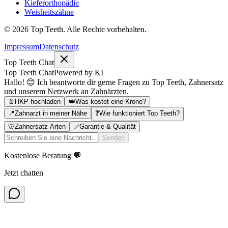
Kieferorthopädie
Weisheitszähne
©
2026
Top Teeth. Alle Rechte vorbehalten.
Impressum
Datenschutz
Top Teeth Chat
Top Teeth Chat
Powered by KI
Hallo! 😊 Ich beantworte dir gerne Fragen zu Top Teeth, Zahnersatz
und unserem Netzwerk an Zahnärzten.
📄
HKP hochladen
👑
Was kostet eine Krone?
📍
Zahnarzt in meiner Nähe
❓
Wie funktioniert Top Teeth?
🦷
Zahnersatz Arten
✅
Garantie & Qualität
Senden
Kostenlose Beratung 💬
Jetzt chatten