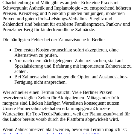
Charlottenburg und Mitte gibt es an jeder Ecke eine Praxis mit
Schwerpunkt Ästhetik und Implantologie - zu entsprechend höheren
Preisen. Kreuzberg und Neukölln punkten mit jungen, modernen
Praxen und gutem Preis-Leistungs-Verhältnis. Steglitz und
Zehlendorf sind bekannt für etablierte Familienpraxen, Pankow und
Prenzlauer Berg für kinderfreundliche Zahnärzte.
Die häufigsten Fehler bei der Zahnarztsuche in Berlin:
Den ersten Kostenvoranschlag sofort akzeptieren, ohne
Alternativen zu prüfen.
Nur nach dem nächstgelegenen Zahnarzt suchen, statt auf
Spezialisierung und Erfahrung mit importiertem Zahnersatz zu
achten.
Bei Zahnersatzbehandlungen die Option auf Auslandslabor-
Fertigung nicht ansprechen.
Wer schneller einen Termin braucht: Viele Berliner Praxen
reservieren täglich Zeiten für Akutpatienten. Mittags oder früh
morgens sind Lücken häufiger. Wartelisten konsequent nutzen.
Unsere Partnerzahnärzte haben erfahrungsgemäß kürzere
Wartezeiten für Top-Teeth-Patienten, weil der Planungsaufwand für
das Labor bereits vorab durch die Plattform abgewickelt wird.
Wenn Zahnschmerzen akut werden, bevor ein Termin möglich ist: