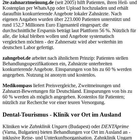
2te-zahnarztmeinung.de
(seit 2005) hilft Patienten, ihren Heil- und
Kostenplan per WhatsApp oder Upload hochzuladen und erhält
daraufhin konkurrierende Angebote lokaler Zahnärzte. Nach
eigenen Angaben wurden über 223.000 Patienten unterstützt und
rund 152,7 Millionen Euro Eigenanteil eingespart; die
durchschnittliche Ersparnis beträgt laut Plattform 56 %. Nützlich für
alle, die lokal bleiben wollen und Angebote systematisch
vergleichen möchten - der Zahnersatz wird aber weiterhin im
deutschen Labor gefertigt.
zahngebot.de
arbeitet nach ähnlichem Prinzip: Patienten stellen
Behandlungsspezifikationen ein, Zahnärzte unterbreiten
konkurrierende Angebote. Einsparungen von bis zu 60 % werden
angegeben. Nutzung ist anonym und kostenlos.
Medikompass
liefert Preisvergleiche, Zweitmeinungen und
Zahnarzt-Bewertungen für Deutschland. Einsparungen von bis zu
60 % werden als möglich angegeben. Kostenlos für Patienten;
nützlich zur Recherche vor einer teuren Versorgung.
Dental-Tourismus - Klinik vor Ort im Ausland
Kliniken wie
Zahnklinik Ungarn
(Budapest) oder
DENTAprime
(Varna, Bulgarien) bieten Behandlungen vor Ort im Ausland an -
inklusive Reise- und Unterkunftsorganisation. Zahnklinik Ungarn