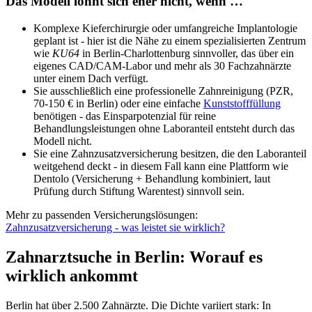
Das Modell lohnt sich eher nicht, wenn …
Komplexe Kieferchirurgie oder umfangreiche Implantologie
geplant ist - hier ist die Nähe zu einem spezialisierten Zentrum
wie
KU64
in Berlin-Charlottenburg sinnvoller, das über ein
eigenes CAD/CAM-Labor und mehr als 30 Fachzahnärzte
unter einem Dach verfügt.
Sie ausschließlich eine professionelle Zahnreinigung (PZR,
70-150 € in Berlin) oder eine einfache
Kunststofffüllung
benötigen - das Einsparpotenzial für reine
Behandlungsleistungen ohne Laboranteil entsteht durch das
Modell nicht.
Sie eine Zahnzusatzversicherung besitzen, die den Laboranteil
weitgehend deckt - in diesem Fall kann eine Plattform wie
Dentolo (Versicherung + Behandlung kombiniert, laut
Prüfung durch Stiftung Warentest) sinnvoll sein.
Mehr zu passenden Versicherungslösungen:
Zahnzusatzversicherung - was leistet sie wirklich?
Zahnarztsuche in Berlin: Worauf es
wirklich ankommt
Berlin hat über 2.500 Zahnärzte. Die Dichte variiert stark: In