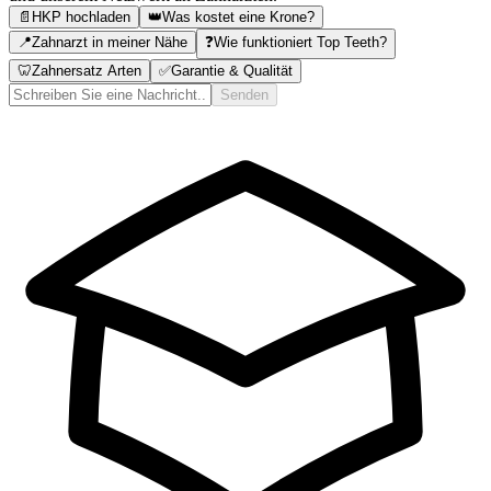
📄
HKP hochladen
👑
Was kostet eine Krone?
📍
Zahnarzt in meiner Nähe
❓
Wie funktioniert Top Teeth?
🦷
Zahnersatz Arten
✅
Garantie & Qualität
Senden