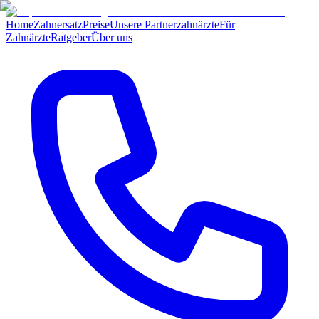
Home
Zahnersatz
Preise
Unsere Partnerzahnärzte
Für
Zahnärzte
Ratgeber
Über uns