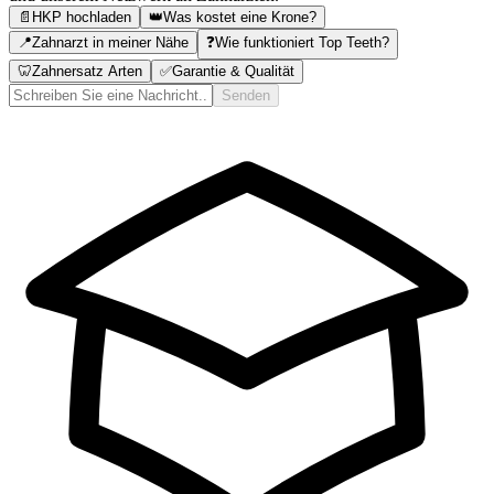
📄
HKP hochladen
👑
Was kostet eine Krone?
📍
Zahnarzt in meiner Nähe
❓
Wie funktioniert Top Teeth?
🦷
Zahnersatz Arten
✅
Garantie & Qualität
Senden