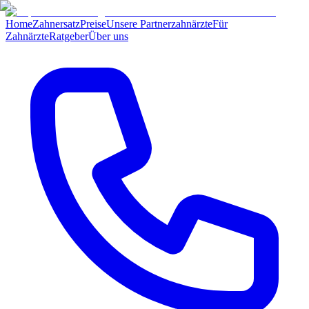
Home
Zahnersatz
Preise
Unsere Partnerzahnärzte
Für
Zahnärzte
Ratgeber
Über uns