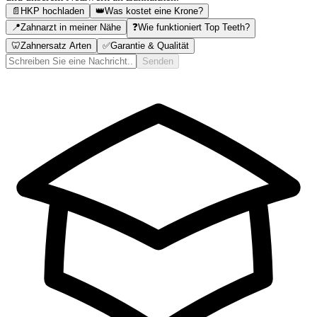
📄
HKP hochladen
👑
Was kostet eine Krone?
📍
Zahnarzt in meiner Nähe
❓
Wie funktioniert Top Teeth?
🦷
Zahnersatz Arten
✅
Garantie & Qualität
Senden