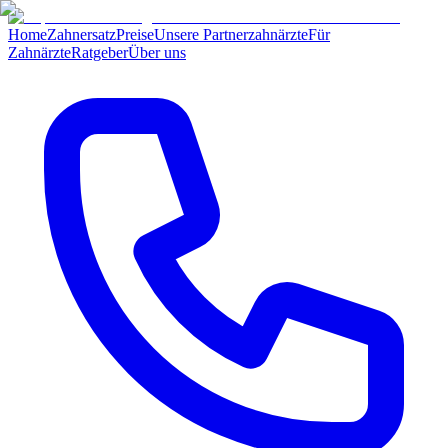
Home
Zahnersatz
Preise
Unsere Partnerzahnärzte
Für
Zahnärzte
Ratgeber
Über uns