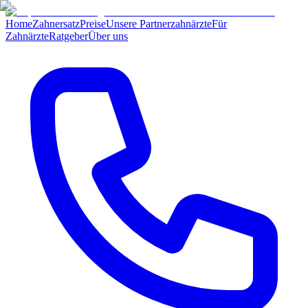
Home
Zahnersatz
Preise
Unsere Partnerzahnärzte
Für
Zahnärzte
Ratgeber
Über uns