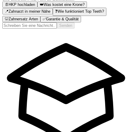
📄
HKP hochladen
👑
Was kostet eine Krone?
📍
Zahnarzt in meiner Nähe
❓
Wie funktioniert Top Teeth?
🦷
Zahnersatz Arten
✅
Garantie & Qualität
Senden