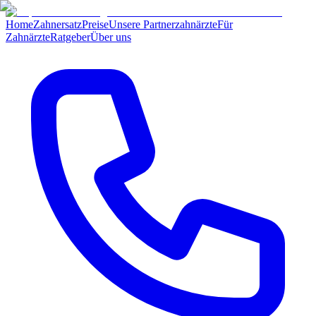
Home
Zahnersatz
Preise
Unsere Partnerzahnärzte
Für
Zahnärzte
Ratgeber
Über uns