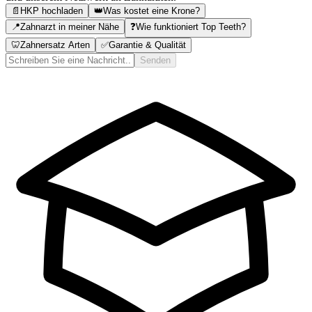
📄
HKP hochladen
👑
Was kostet eine Krone?
📍
Zahnarzt in meiner Nähe
❓
Wie funktioniert Top Teeth?
🦷
Zahnersatz Arten
✅
Garantie & Qualität
Senden