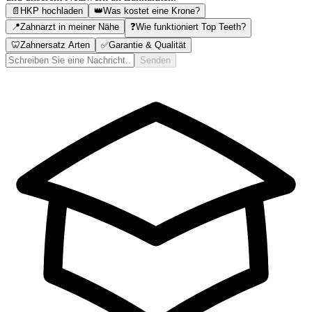
📄
HKP hochladen
👑
Was kostet eine Krone?
📍
Zahnarzt in meiner Nähe
❓
Wie funktioniert Top Teeth?
🦷
Zahnersatz Arten
✅
Garantie & Qualität
Senden