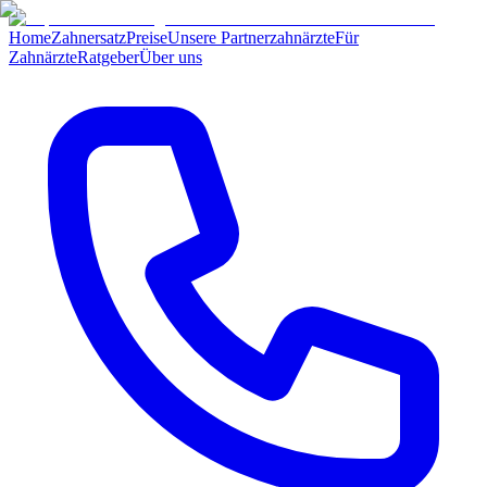
Home
Zahnersatz
Preise
Unsere Partnerzahnärzte
Für
Zahnärzte
Ratgeber
Über uns