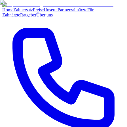
Home
Zahnersatz
Preise
Unsere Partnerzahnärzte
Für
Zahnärzte
Ratgeber
Über uns