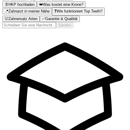
📄
HKP hochladen
👑
Was kostet eine Krone?
📍
Zahnarzt in meiner Nähe
❓
Wie funktioniert Top Teeth?
🦷
Zahnersatz Arten
✅
Garantie & Qualität
Senden