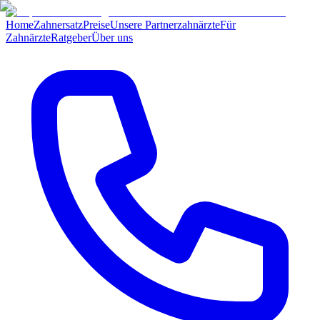
Home
Zahnersatz
Preise
Unsere Partnerzahnärzte
Für
Zahnärzte
Ratgeber
Über uns