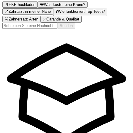
📄
HKP hochladen
👑
Was kostet eine Krone?
📍
Zahnarzt in meiner Nähe
❓
Wie funktioniert Top Teeth?
🦷
Zahnersatz Arten
✅
Garantie & Qualität
Senden