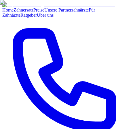
Home
Zahnersatz
Preise
Unsere Partnerzahnärzte
Für
Zahnärzte
Ratgeber
Über uns