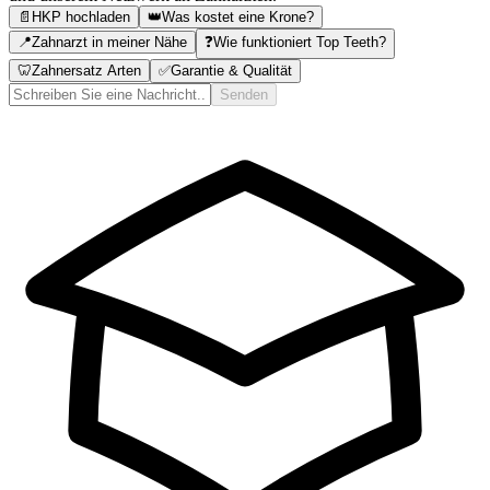
📄
HKP hochladen
👑
Was kostet eine Krone?
📍
Zahnarzt in meiner Nähe
❓
Wie funktioniert Top Teeth?
🦷
Zahnersatz Arten
✅
Garantie & Qualität
Senden