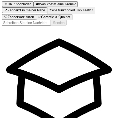
📄
HKP hochladen
👑
Was kostet eine Krone?
📍
Zahnarzt in meiner Nähe
❓
Wie funktioniert Top Teeth?
🦷
Zahnersatz Arten
✅
Garantie & Qualität
Senden