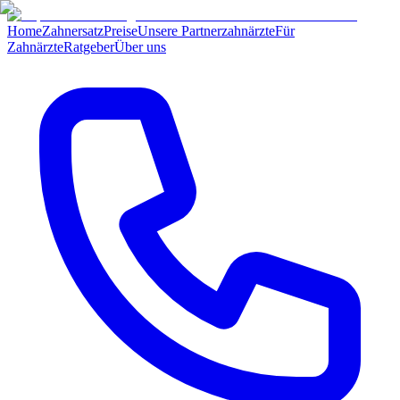
Home
Zahnersatz
Preise
Unsere Partnerzahnärzte
Für
Zahnärzte
Ratgeber
Über uns