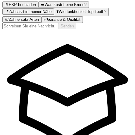
📄
HKP hochladen
👑
Was kostet eine Krone?
📍
Zahnarzt in meiner Nähe
❓
Wie funktioniert Top Teeth?
🦷
Zahnersatz Arten
✅
Garantie & Qualität
Senden