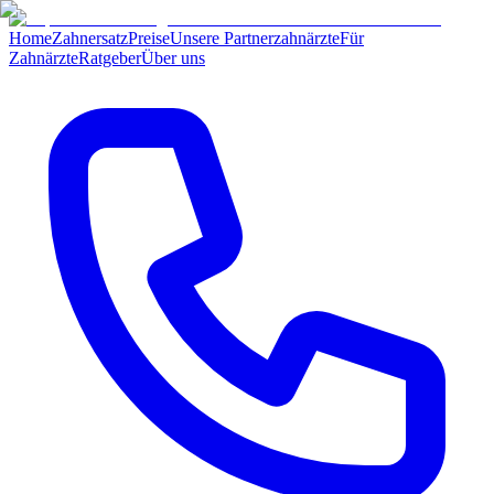
Home
Zahnersatz
Preise
Unsere Partnerzahnärzte
Für
Zahnärzte
Ratgeber
Über uns