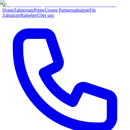
Home
Zahnersatz
Preise
Unsere Partnerzahnärzte
Für
Zahnärzte
Ratgeber
Über uns