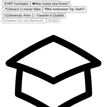
📄
HKP hochladen
👑
Was kostet eine Krone?
📍
Zahnarzt in meiner Nähe
❓
Wie funktioniert Top Teeth?
🦷
Zahnersatz Arten
✅
Garantie & Qualität
Senden