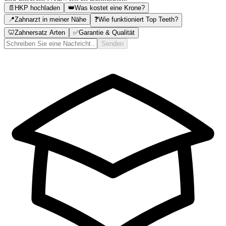
📄
HKP hochladen
👑
Was kostet eine Krone?
📍
Zahnarzt in meiner Nähe
❓
Wie funktioniert Top Teeth?
🦷
Zahnersatz Arten
✅
Garantie & Qualität
Senden