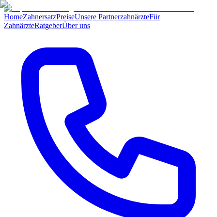
Home
Zahnersatz
Preise
Unsere Partnerzahnärzte
Für
Zahnärzte
Ratgeber
Über uns