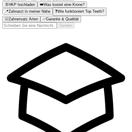
📄
HKP hochladen
👑
Was kostet eine Krone?
📍
Zahnarzt in meiner Nähe
❓
Wie funktioniert Top Teeth?
🦷
Zahnersatz Arten
✅
Garantie & Qualität
Senden