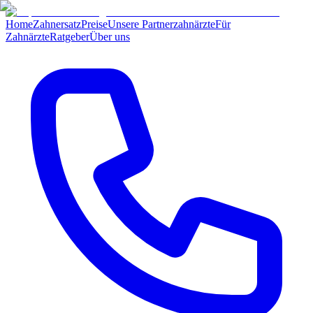
Home
Zahnersatz
Preise
Unsere Partnerzahnärzte
Für
Zahnärzte
Ratgeber
Über uns