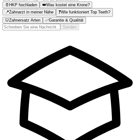
📄
HKP hochladen
👑
Was kostet eine Krone?
📍
Zahnarzt in meiner Nähe
❓
Wie funktioniert Top Teeth?
🦷
Zahnersatz Arten
✅
Garantie & Qualität
Senden