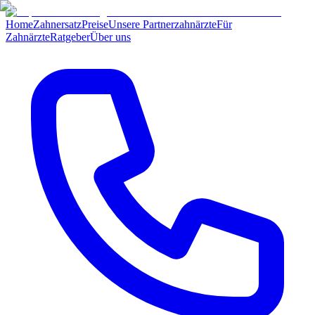
Home
Zahnersatz
Preise
Unsere Partnerzahnärzte
Für
Zahnärzte
Ratgeber
Über uns