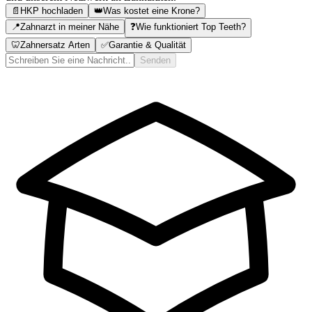
📄
HKP hochladen
👑
Was kostet eine Krone?
📍
Zahnarzt in meiner Nähe
❓
Wie funktioniert Top Teeth?
🦷
Zahnersatz Arten
✅
Garantie & Qualität
Senden