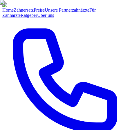
Home
Zahnersatz
Preise
Unsere Partnerzahnärzte
Für
Zahnärzte
Ratgeber
Über uns