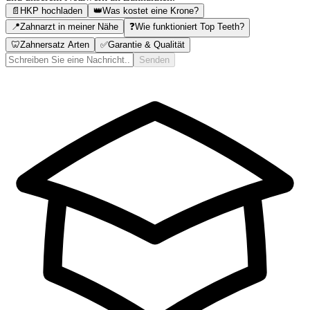
📄
HKP hochladen
👑
Was kostet eine Krone?
📍
Zahnarzt in meiner Nähe
❓
Wie funktioniert Top Teeth?
🦷
Zahnersatz Arten
✅
Garantie & Qualität
Senden