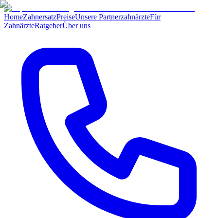
Home
Zahnersatz
Preise
Unsere Partnerzahnärzte
Für
Zahnärzte
Ratgeber
Über uns