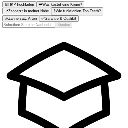
📄
HKP hochladen
👑
Was kostet eine Krone?
📍
Zahnarzt in meiner Nähe
❓
Wie funktioniert Top Teeth?
🦷
Zahnersatz Arten
✅
Garantie & Qualität
Senden