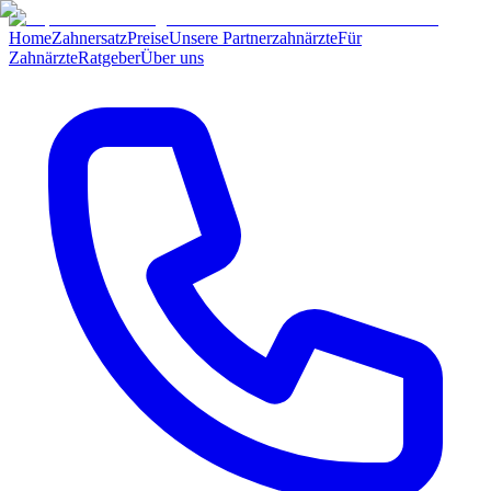
Home
Zahnersatz
Preise
Unsere Partnerzahnärzte
Für
Zahnärzte
Ratgeber
Über uns