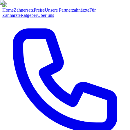
Home
Zahnersatz
Preise
Unsere Partnerzahnärzte
Für
Zahnärzte
Ratgeber
Über uns