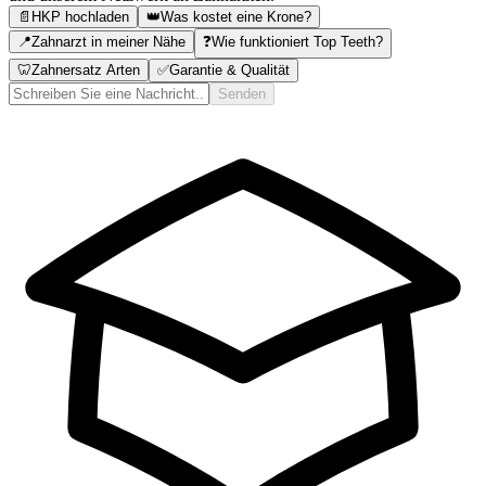
📄
HKP hochladen
👑
Was kostet eine Krone?
📍
Zahnarzt in meiner Nähe
❓
Wie funktioniert Top Teeth?
🦷
Zahnersatz Arten
✅
Garantie & Qualität
Senden