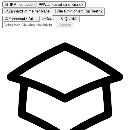
📄
HKP hochladen
👑
Was kostet eine Krone?
📍
Zahnarzt in meiner Nähe
❓
Wie funktioniert Top Teeth?
🦷
Zahnersatz Arten
✅
Garantie & Qualität
Senden