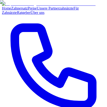
Home
Zahnersatz
Preise
Unsere Partnerzahnärzte
Für
Zahnärzte
Ratgeber
Über uns