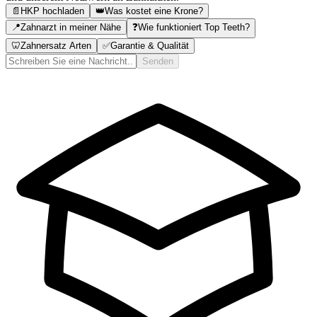
📄
HKP hochladen
👑
Was kostet eine Krone?
📍
Zahnarzt in meiner Nähe
❓
Wie funktioniert Top Teeth?
🦷
Zahnersatz Arten
✅
Garantie & Qualität
Senden