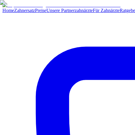
Home
Zahnersatz
Preise
Unsere Partnerzahnärzte
Für Zahnärzte
Ratgebe