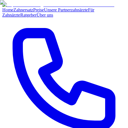
Home
Zahnersatz
Preise
Unsere Partnerzahnärzte
Für
Zahnärzte
Ratgeber
Über uns