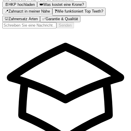
📄
HKP hochladen
👑
Was kostet eine Krone?
📍
Zahnarzt in meiner Nähe
❓
Wie funktioniert Top Teeth?
🦷
Zahnersatz Arten
✅
Garantie & Qualität
Senden