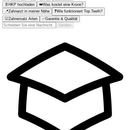
📄
HKP hochladen
👑
Was kostet eine Krone?
📍
Zahnarzt in meiner Nähe
❓
Wie funktioniert Top Teeth?
🦷
Zahnersatz Arten
✅
Garantie & Qualität
Senden