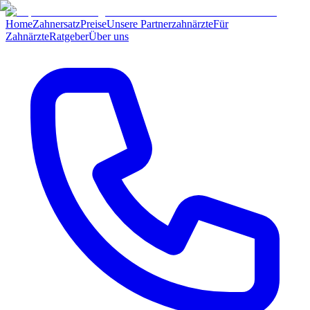
Home
Zahnersatz
Preise
Unsere Partnerzahnärzte
Für
Zahnärzte
Ratgeber
Über uns